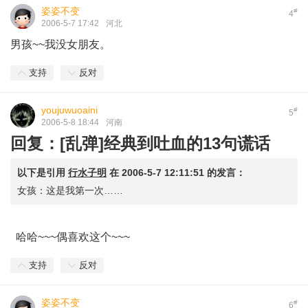
姿姿不变
#
4
2006-5-7 17:42
河北
男孩~~我没女朋友。
支持
反对
youjuwuoaini
#
5
2006-5-8 18:44
河南
回复：[乱弹]经典到吐血的13句谎话
以下是引用
行水子明
在
2006-5-7 12:11:51
的发言：
女孩：这是我第一次……
哈哈~~~偶喜欢这个~~~
支持
反对
姿姿不变
#
6