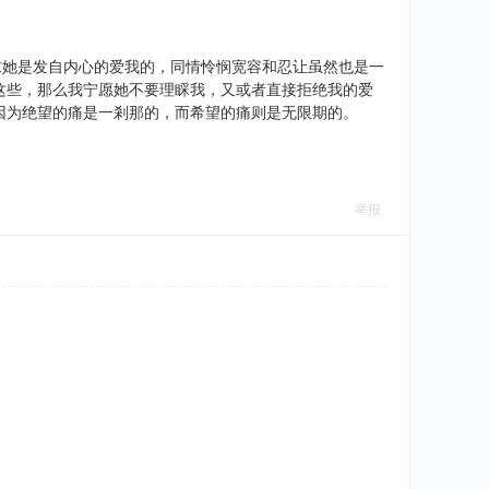
求她是发自内心的爱我的，同情怜悯宽容和忍让虽然也是一
这些，那么我宁愿她不要理睬我，又或者直接拒绝我的爱
因为绝望的痛是一剎那的，而希望的痛则是无限期的。
举报