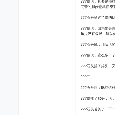
???佛说：真要是
完善的脚步也就停
???石头抢过了佛的
???佛说：因为她
乐是没有极限，所以
???石头说：那我
???佛说：这么多
???石头摇了摇头
???二、
???石头问：既然这
???佛摇了摇头，
???石头苦笑了一