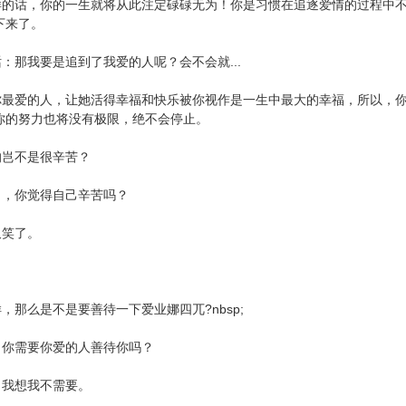
那样的话，你的一生就将从此注定碌碌无为！你是习惯在追逐爱情的过程中
滞下来了。
话：那我要是追到了我爱的人呢？会不会就...
是你最爱的人，让她活得幸福和快乐被你视作是一生中最大的幸福，所以，
你的努力也将没有极限，绝不会停止。
活的岂不是很辛苦？
年了，你觉得自己辛苦吗？
，又笑了。
样，那么是不是要善待一下爱业娜四兀?nbsp;
说：你需要你爱的人善待你吗？
下：我想我不需要。