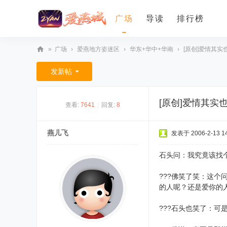
广场
导读
排行榜
»
广场
›
爱燕地方姿迷区
›
华东+华中+华南
›
[原创]爱情其实
爱
发新帖
燕
论
[原创]爱情其实
查看:
7641
|
回复:
8
坛
燕儿飞
发表于 2006-2-13 14
石头问：我究竟该找
???佛笑了笑：这
的人呢？还是爱你
???石头也笑了：