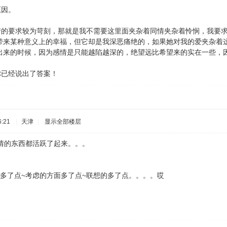
的原因。
爱情的要求较为苛刻，那就是我不需要这里面夹杂着同情夹杂着怜悯，我要
带来某种意义上的幸福，但它却是我深恶痛绝的，如果她对我的爱夹杂着
出来的时候，因为感情是只能越陷越深的，绝望远比希望来的实在一些，
，你已经说出了答案！
:21
|
天津
|
显示全部楼层
感情的东西都活跃了起来。。。
得多了点~考虑的方面多了点~联想的多了点。。。。哎