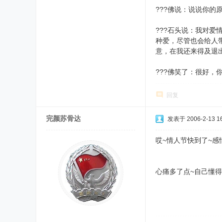
???佛说：说说你
???石头说：我对
种爱，尽管也会给人
意，在我还来得及退
???佛笑了：很好
回复
完颜苏骨达
发表于 2006-2-13 16
哎~情人节快到了~
心痛多了点~自己懂