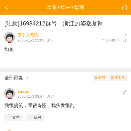
华东+华中+华南
[注意]16984212群号，浙江的姿迷加阿
爱姿永无限
#
1
2005-11-2 23:05
浙江
14485
31
如题
全部回复
看全部
倒序浏览
31
tarzan
#
2
2005-11-3 08:47
湖北
我很搞笑，我很奇怪，我头发很乱！
支持
反对