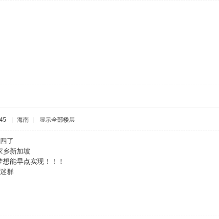
45
|
海南
|
显示全部楼层
大四了
家乡新加坡
梦想能早点实现！！！
江姿迷群