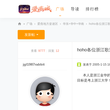
广场
导读
排行榜
»
广场
›
爱燕地方姿迷区
›
华东+华中+华南
›
hoho各位浙
爱
发新帖
燕
论
hoho各位浙江
查看:
9777
|
回复:
12
坛
jgl1987rabbit
发表于 2005-1-15 18
本人是浙江金华的，
目标是考上浙江大学