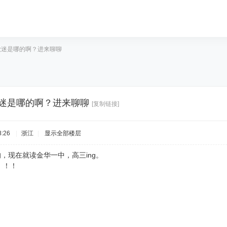
江歌迷是哪的啊？进来聊聊
歌迷是哪的啊？进来聊聊
[复制链接]
:26
|
浙江
|
显示全部楼层
现在就读金华一中，高三ing。
！！！