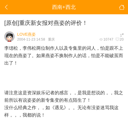
西南+西北
[原创]重庆新女报对燕姿的评价！
LOVE燕姿
#
1
2004-11-23 14:58
重庆
10747
20
李缌松，李伟松两位制作人以及专集里的词人，怕是跟不上
现在的燕姿了。如果燕姿不换制作人的话，怕是不能破茧而
出了！
请注意这是资深娱乐记者的感言，，是我是想说的，，我之
前所以有说姿姿的新专集变的有点陌生了！
没什么经典之作，，如《遇见》。。无论有没姿迷骂我这
样，，，我都的说！