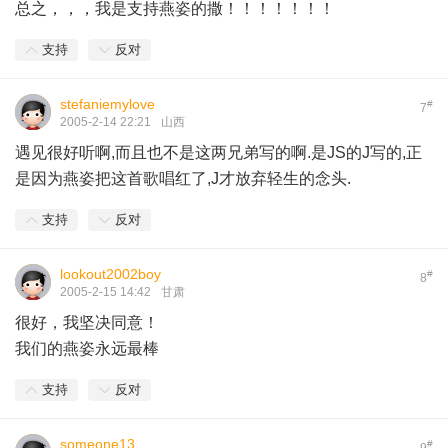
总之，，，我是支持燕姿的撒！！！！！！！
支持
反对
stefaniemylove
#
7
2005-2-14 22:21
山西
遇见很好听啊,而且也不是这两兄弟写的啊.是JS的J写的,正
是因为燕姿把这首歌唱红了,J才放弃轻生的念头.
支持
反对
lookout2002boy
#
8
2005-2-15 14:42
甘肃
很好，我坚决同意！
我们的燕姿永远最棒
支持
反对
someone13
#