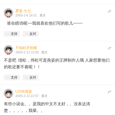
爱姿.七七
#
4
2005-2-6 18:31
重庆
谁在瞎诌呢~~我就喜欢他们写的歌儿~~~~
支持
反对
不知好歹的猪
#
5
2005-2-12 22:00
重庆
不是吧 缌松，伟松可是燕姿的王牌制作人哦 人家想要他们
的歌还要不着呢！！
支持
反对
LOVE燕姿
#
6
2005-2-13 22:57
重庆
有些小误会。。是我的中文不太好，。没表达清
楚，，，，，我晕。。