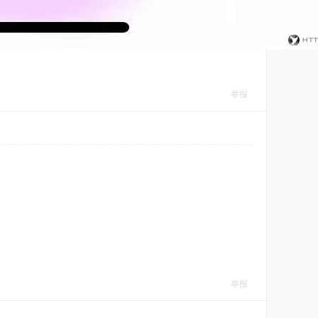
举报
举报