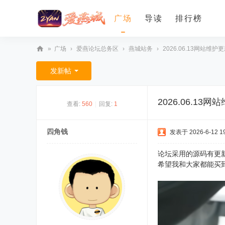
广场
导读
排行榜
»
广场
›
爱燕论坛总务区
›
燕城站务
›
2026.06.13网站维护
爱
发新帖
燕
论
2026.06.13
查看:
560
|
回复:
1
坛
四角钱
发表于 2026-6-12 19
论坛采用的源码有更新版
希望我和大家都能买到