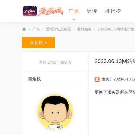
广场
导读
排行榜
»
广场
›
爱燕论坛总务区
›
燕城站务
›
2023.06.13网站维护
爱
发新帖
燕
论
2023.06.13
查看:
1716
|
回复:
0
坛
四角钱
发表于 2023-6-13 19
更换了服务器所在区