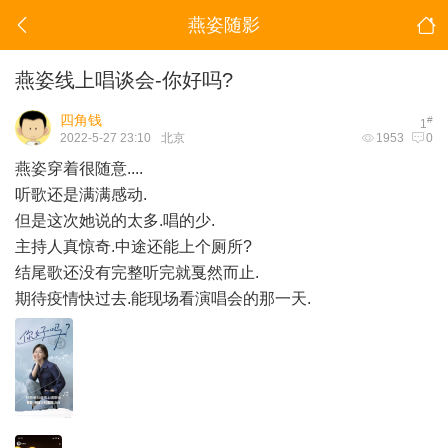
燕姿随影
燕姿线上唱谈会-你好吗?
四角钱
#
1
2022-5-27 23:10
北京
1953
0
燕姿穿着很随意....
听歌还是满满感动.
但是这次她说的太多.唱的少.
主持人真惊奇.中途还能上个厕所?
结尾歌还没有完整听完就戛然而止.
期待疫情快过去.能现场看演唱会的那一天.