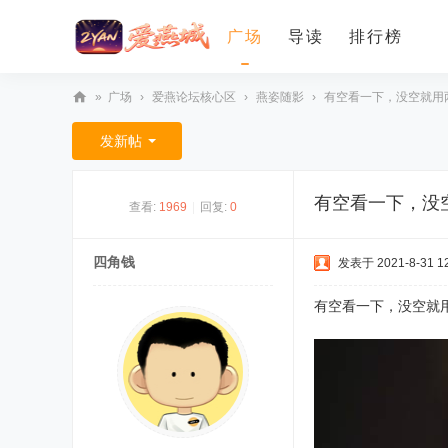
广场
导读
排行榜
»
广场
›
爱燕论坛核心区
›
燕姿随影
›
有空看一下，没空就用
爱
发新帖
燕
论
有空看一下，没
查看:
1969
|
回复:
0
坛
四角钱
发表于 2021-8-31 12
有空看一下，没空就用