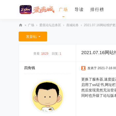
广场
导读
排行榜
»
广场
›
爱燕论坛总务区
›
燕城站务
›
2021.07.16网站维护
爱
发新帖
燕
论
2021.07.16
查看:
1829
|
回复:
1
坛
四角钱
发表于 2021-7-16 00
更换了服务器,速度提
启用了ssl证书,网址
然后发现竟然无法登录
同时也升级了论坛版本