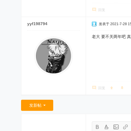
回复
yyf198794
发表于 2021-7-28 15
老大 要不关两年吧 
回复
发新帖