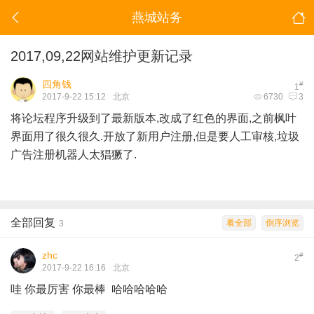
燕城站务
2017,09,22网站维护更新记录
四角钱
#
1
2017-9-22 15:12
北京
6730
3
将论坛程序升级到了最新版本,改成了红色的界面,之前枫叶
界面用了很久很久.开放了新用户注册,但是要人工审核,垃圾
广告注册机器人太猖獗了.
全部回复
看全部
倒序浏览
3
zhc
#
2
2017-9-22 16:16
北京
哇 你最厉害 你最棒 哈哈哈哈哈