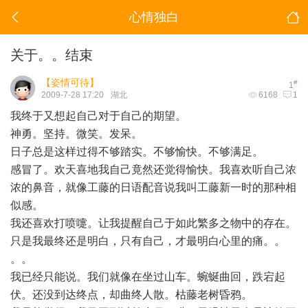
心情独白
关于。。结束
【姿情可待】
#
1
2009-7-28 17:20
湖北
6168
1
我终于又想起自己对于自己的期望。
神勇。坚持。微笑。发呆。
日子总是这样过得不够踏实。不够愉快。不够满足。
感冒了。欢天喜地我自己竟然还觉得愉快。我喜欢听自己浓
浓的鼻音，就像工藤的日语配音说我叫工藤新一时的那种相
似感。
我还喜欢打喷嚏。让我提醒自己于如此繁多之物中的存在。
只是我最终还是明白，只有自己，才最明白心里的痛。。
。。
我已经只能说。我们就像在坐过山车。蜿蜒曲回，跌宕起
伏。还没到达终点，却曲终人散。枯藤老树昏鸦。