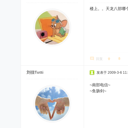
楼上。。天龙八部哪
回复
刘佳Totti
发表于 2009-3-6 11:
~南部电信~
~鱼肠剑~