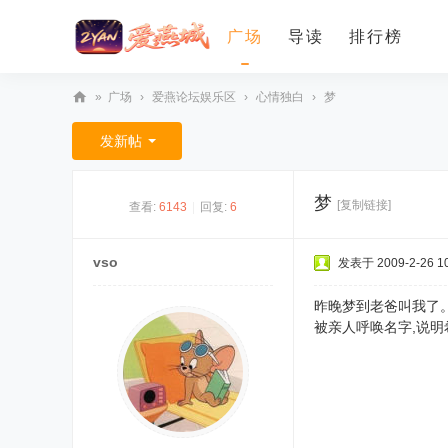
广场
导读
排行榜
»
广场
›
爱燕论坛娱乐区
›
心情独白
›
梦
爱
发新帖
燕
论
梦
[复制链接]
查看:
6143
|
回复:
6
坛
vso
发表于 2009-2-26 10
昨晚梦到老爸叫我了
被亲人呼唤名字,说