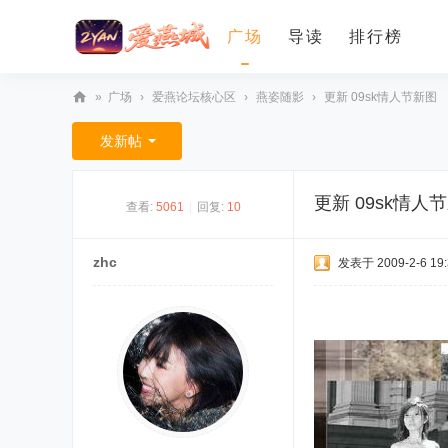
广场
导读
排行榜
»
广场
›
爱燕论坛核心区
›
燕姿随影
›
更新 09sk情人节新图
爱
发新帖
燕
论
更新 09sk情人
查看:
5061
|
回复:
10
坛
zhc
发表于 2009-2-6 19: