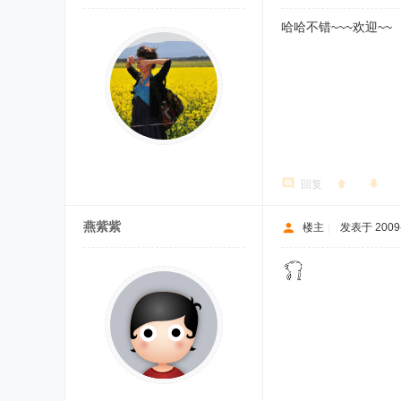
哈哈不错~~~欢迎~~
回复
燕紫紫
楼主
|
发表于 2009-