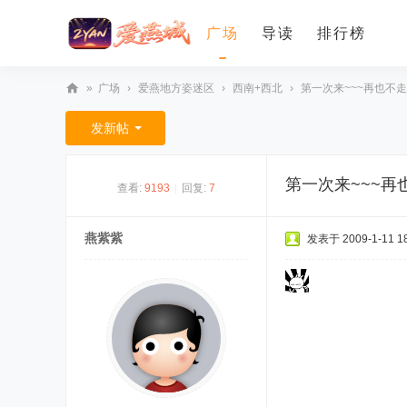
广场
导读
排行榜
»
广场
›
爱燕地方姿迷区
›
西南+西北
›
第一次来~~~再也不走
爱
发新帖
燕
论
第一次来~~~再
查看:
9193
|
回复:
7
坛
燕紫紫
发表于 2009-1-11 18