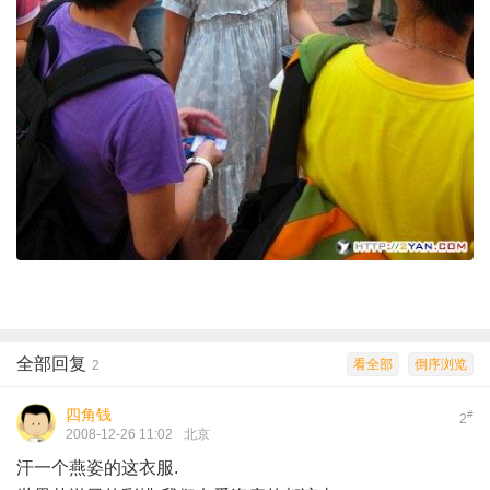
全部回复
看全部
倒序浏览
2
四角钱
#
2
2008-12-26 11:02
北京
汗一个燕姿的这衣服.