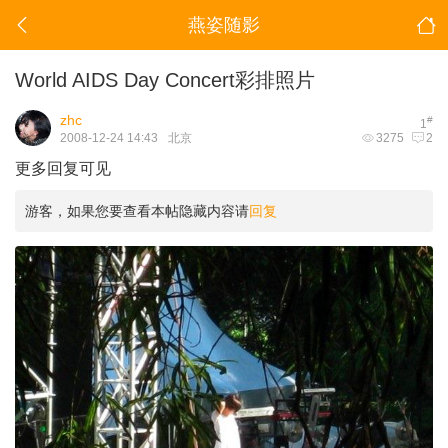
燕姿随影
World AIDS Day Concert彩排照片
zhc
#
1
2008-12-24 14:43
北京
3275
2
更多回复可见
游客，如果您要查看本帖隐藏内容请
回复