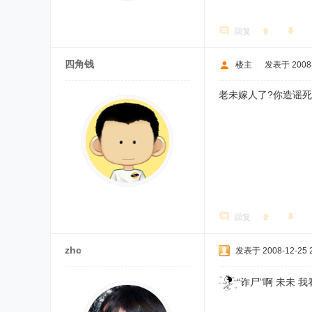
回复
四角钱
楼主
|
发表于 2008-
老未嫁人了?你造谣死
回复
zhc
发表于 2008-12-25 2
“诈尸”啊 未未 