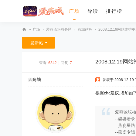
广场
导读
排行榜
»
广场
›
爱燕论坛总务区
›
燕城站务
›
2008.12.19网站维
爱
发新帖
燕
论
2008.12.19
查看:
6342
|
回复:
7
坛
四角钱
发表于 2008-12-19 1
根据zhc建议,增加如
爱燕论坛
--姿姿语录
--燕姿星路
--燕姿专辑