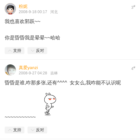
粉妮
#
3
2008-9-18 00:17
河北
我也喜欢郭跃~~
你是昏昏我是晕晕~~哈哈
支持
反对
真爱yanzi
#
4
2008-9-27 04:28
吉林
昏昏是谁,咋那多张,还有^^^^ 女女么,我咋能不认识呢
~~~~~~~~~~~
支持
反对