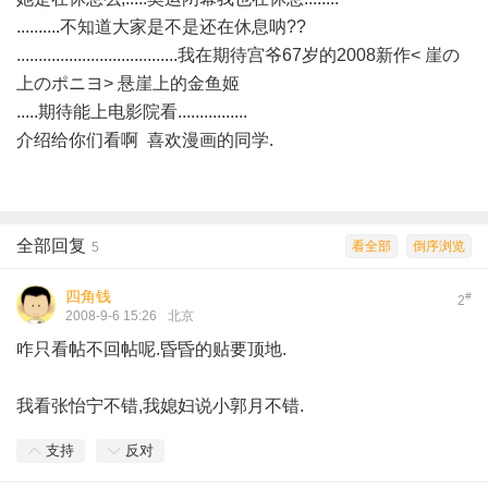
..........不知道大家是不是还在休息呐??
.....................................我在期待宫爷67岁的2008新作< 崖の
上のポニヨ> 悬崖上的金鱼姬
.....期待能上电影院看................
介绍给你们看啊 喜欢漫画的同学.
全部回复
看全部
倒序浏览
5
四角钱
#
2
2008-9-6 15:26
北京
咋只看帖不回帖呢.昏昏的贴要顶地.
我看张怡宁不错,我媳妇说小郭月不错.
支持
反对