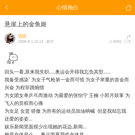
心情独白
悬崖上的金鱼姬
昏昏
#
1
2008-9-1 15:13
四川
6081
5
回头一看,原来我失职.....奥运会开得我忘负其型......
我备受感染` 为女子气枪第一金而可惜 为女子举重的首金而
兴奋 为程菲跳惋惜
为女团女单乒乓而激动 为最爱的张怡宁 王楠 小郭月鼓掌 为
飞人的弃权而心痛
为女足 女篮 骄傲 为所有的运动员加油呐喊 但是我却忘我
还爱的姿姿...
娱乐新闻里面很少出现她的花边,新闻...
她是在休息么,.....奥运闭幕我也在休息........