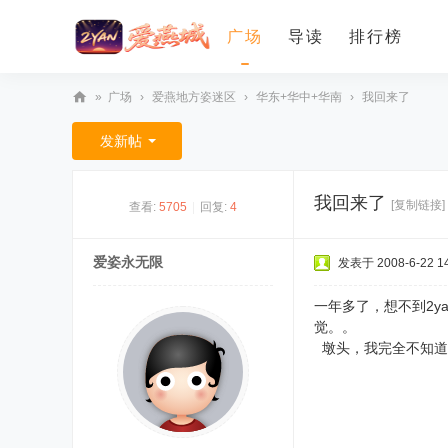
广场
导读
排行榜
»
广场
›
爱燕地方姿迷区
›
华东+华中+华南
›
我回来了
爱
发新帖
燕
论
我回来了
[复制链接]
查看:
5705
|
回复:
4
坛
爱姿永无限
发表于 2008-6-22 14
一年多了，想不到2
觉。。
墩头，我完全不知道