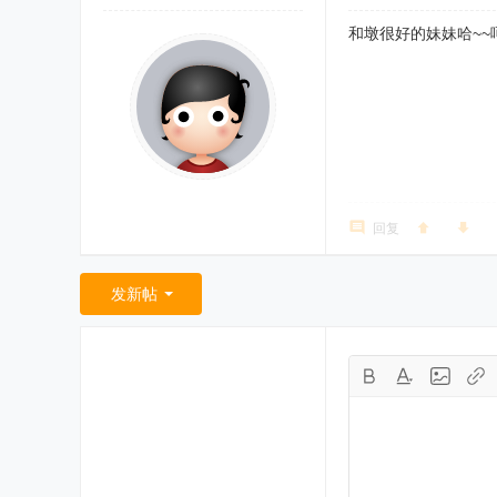
和墩很好的妹妹哈~~
回复
发新帖