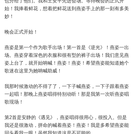
也分给了他们。我和王安平先进会场。等待晚会的正式开
始！我捧着鲜花，想着把鲜花送到燕姿手上的那一刻有多美
妙！
晚会正式开始！
燕姿是第一个作为歌手出场！第一首是《逆光》！燕姿一出
场。燕姿穿着深色的衣服和很有型的裤子出场！我们意见燕
姿上台了，就开始呐喊！燕姿！燕姿！希望燕姿能知道她个
歌迷在这里为她呐喊助威！
我那时候激动的不得了了，一下子喊燕姿，一下子跟着燕姿
一起唱！那晚上燕姿唱得特别动听！那是我第一次听燕姿唱
歌现场！
第2首是安静的《遇见》，燕姿唱得很用心，很投入。但是
我还是很激动，拼命的喊着燕姿！燕姿！我是多希望燕姿能
回头看我一眼！虽然我知道这是不可能的。