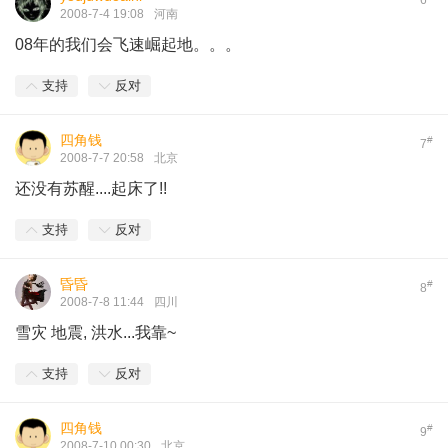
6
2008-7-4 19:08
河南
08年的我们会飞速崛起地。。。
支持
反对
四角钱
#
7
2008-7-7 20:58
北京
还没有苏醒....起床了!!
支持
反对
昏昏
#
8
2008-7-8 11:44
四川
雪灾 地震, 洪水...我靠~
支持
反对
四角钱
#
9
2008-7-10 00:30
北京