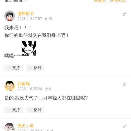
看全部
倒序浏览
8
缪斯情节
#
2
2008-1-3 17:57
山西
我来吧！！！
你们的重任就交在我们身上吧！
嘿嘿~~~
支持
反对
四角钱
#
3
2008-1-8 23:24
北京
是的.我没力气了....可年轻人都在哪里呢?
支持
反对
无名小卒
#
4