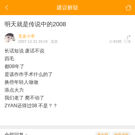
建议解疑
明天就是传说中的2008
无名小卒
#
1
2007-12-31 18:24
北京
8195
8
长话短说 废话不说
四毛
都08年了
是该作作手术什么的了
换些年轻人做做
添点火力
我们老了 爬不动了
2YAN还得过08 不是？？
全部回复