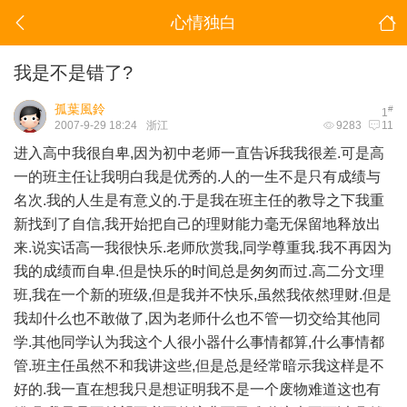
心情独白
我是不是错了?
孤葉風鈴
#
1
2007-9-29 18:24
浙江
9283
11
进入高中我很自卑,因为初中老师一直告诉我我很差.可是高
一的班主任让我明白我是优秀的.人的一生不是只有成绩与
名次.我的人生是有意义的.于是我在班主任的教导之下我重
新找到了自信,我开始把自己的理财能力毫无保留地释放出
来.说实话高一我很快乐.老师欣赏我,同学尊重我.我不再因为
我的成绩而自卑.但是快乐的时间总是匆匆而过.高二分文理
班,我在一个新的班级,但是我并不快乐,虽然我依然理财.但是
我却什么也不敢做了,因为老师什么也不管一切交给其他同
学.其他同学认为我这个人很小器什么事情都算,什么事情都
管.班主任虽然不和我讲这些,但是总是经常暗示我这样是不
好的.我一直在想我只是想证明我不是一个废物难道这也有