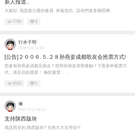
新人报道..
大家好. 我是新注冊的會員. 來報道叻.. 請你們多多關照啊.
7740
9
行水子明
2006-5-6 12:00
[公告]２００６.５.２８孙燕姿成都歌友会抢票方式!
想参加孙燕姿成都见面会？想和孙燕姿亲密接触？下面多种索票方
式，满足你的愿望！ 畅饮索票： ...
9043
5
琳
2007-5-17 08:13
支持陕西版块
我是西安的,陕西版块? 当然大力支持拉!!!