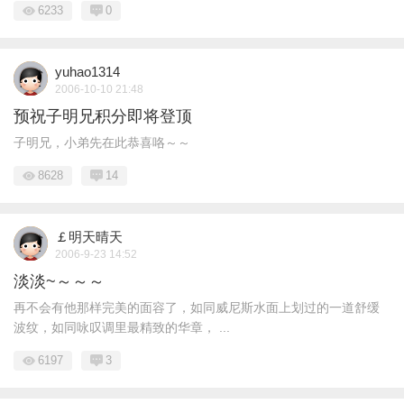
6233
0
yuhao1314
2006-10-10 21:48
预祝子明兄积分即将登顶
子明兄，小弟先在此恭喜咯～～
8628
14
￡明天晴天
2006-9-23 14:52
淡淡~～～～
再不会有他那样完美的面容了，如同威尼斯水面上划过的一道舒缓
波纹，如同咏叹调里最精致的华章， ...
6197
3