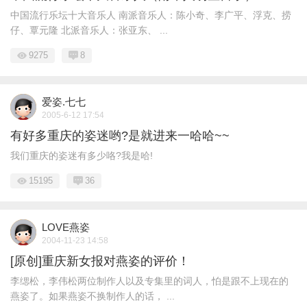
中国流行乐坛十大音乐人 南派音乐人：陈小奇、李广平、浮克、捞
仔、覃元隆 北派音乐人：张亚东、 ...
9275
8
爱姿.七七
2005-6-12 17:54
有好多重庆的姿迷哟?是就进来一哈哈~~
我们重庆的姿迷有多少咯?我是哈!
15195
36
LOVE燕姿
2004-11-23 14:58
[原创]重庆新女报对燕姿的评价！
李缌松，李伟松两位制作人以及专集里的词人，怕是跟不上现在的
燕姿了。如果燕姿不换制作人的话， ...