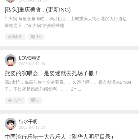
2006-8-13 11:50
[砖头]重庆美食...(更新ING)
1.火锅 每当夜幕降临，华灯初上，山城重庆大街小巷的人行道边，
屋檐之下，“夜火锅”便齐呼呼地 ...
8401
13
LOVE燕姿
2006-6-3 12:08
燕姿的演唱会，是姿迷就去扎场子撒！
高3太忙，临高前偷个空来看看。。久违了啊，。很久都没来2YAN
了。不过还是熟悉的感觉啊。。。 2Y ...
7344
6
行水子明
2006-8-6 12:23
中国流行乐坛十大音乐人（附华人明星目录）