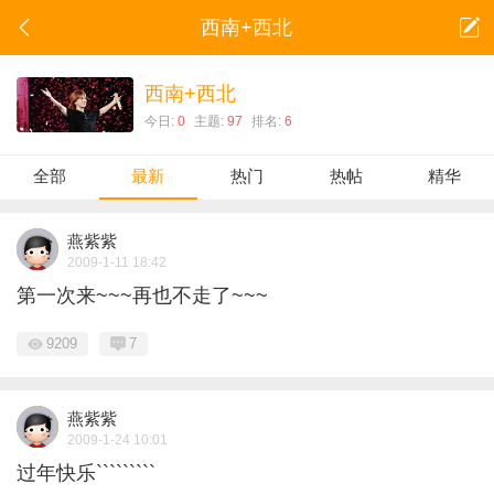
西南+西北
西南+西北
今日:
0
主题:
97
排名:
6
全部
最新
热门
热帖
精华
燕紫紫
2009-1-11 18:42
第一次来~~~再也不走了~~~
9209
7
燕紫紫
2009-1-24 10:01
过年快乐`````````