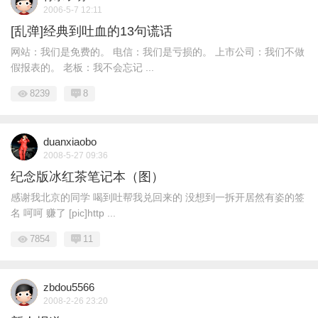
2006-5-7 12:11
[乱弹]经典到吐血的13句谎话
网站：我们是免费的。 电信：我们是亏损的。 上市公司：我们不做
假报表的。 老板：我不会忘记 ...
8239
8
duanxiaobo
2008-5-27 09:36
纪念版冰红茶笔记本（图）
感谢我北京的同学 喝到吐帮我兑回来的 没想到一拆开居然有姿的签
名 呵呵 赚了 [pic]http ...
7854
11
zbdou5566
2008-2-26 23:20