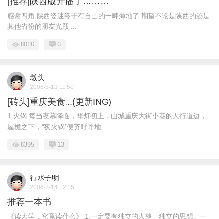
[推荐]陕西版开播了………
感谢四角,陕西姿迷终于有自己的一畔薄地了 期望不论是陕西的还是
其他省份的朋友光顾 ...
8026
6
墩头
2006-8-13 11:50
[砖头]重庆美食...(更新ING)
1.火锅 每当夜幕降临，华灯初上，山城重庆大街小巷的人行道边，
屋檐之下，“夜火锅”便齐呼呼地 ...
8395
13
行水子明
2006-7-14 12:15
推荐一本书
《读大学，究竟读什么》 1.一定要有独立的人格、独立的思想。一