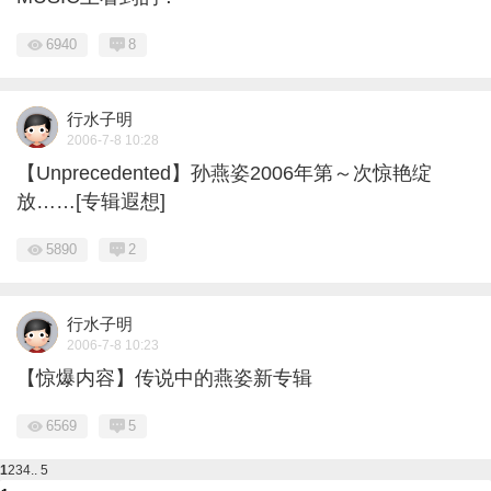
6940
8
行水子明
2006-7-8 10:28
【Unprecedented】孙燕姿2006年第～次惊艳绽
放……[专辑遐想]
5890
2
行水子明
2006-7-8 10:23
【惊爆内容】传说中的燕姿新专辑
6569
5
1
2
3
4
.. 5