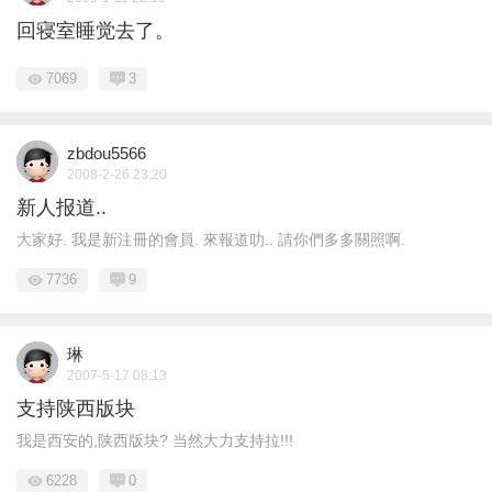
回寝室睡觉去了。
7069
3
zbdou5566
2008-2-26 23:20
新人报道..
大家好. 我是新注冊的會員. 來報道叻.. 請你們多多關照啊.
7736
9
琳
2007-5-17 08:13
支持陕西版块
我是西安的,陕西版块? 当然大力支持拉!!!
6228
0