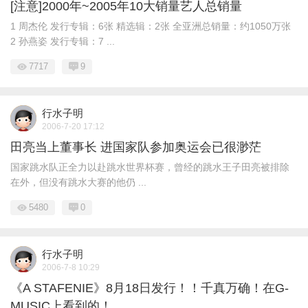
[注意]2000年~2005年10大销量艺人总销量
1 周杰伦 发行专辑：6张 精选辑：2张 全亚洲总销量：约1050万张
2 孙燕姿 发行专辑：7 ...
7717
9
行水子明
2006-7-20 17:12
田亮当上董事长 进国家队参加奥运会已很渺茫
国家跳水队正全力以赴跳水世界杯赛，曾经的跳水王子田亮被排除
在外，但没有跳水大赛的他仍 ...
5480
0
行水子明
2006-7-8 10:29
《A STAFENIE》8月18日发行！！千真万确！在G-
MUSIC上看到的！