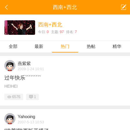
西南+西北
西南+西北
今日:
0
主题:
97
排名:
7
全部
最新
热门
热帖
精华
燕紫紫
2009-1-24 10:01
过年快乐`````````
HEIHEI
6576
1
Yahooing
2007-5-13 10:53