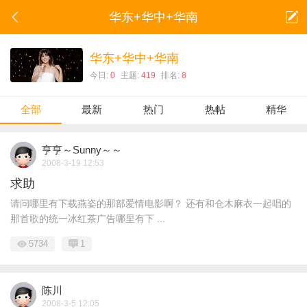
华东+华中+华南
华东+华中+华南
今日:
0
主题:
419
排名:
8
全部
最新
热门
热帖
精华
亨亨～Sunny～～
2008-3-19 12:53
求助
请问哪里有下载燕姿的那部爱情电影啊？ 还有和仓木麻衣一起唱的
那首歌的统一冰红茶广告哪里有下 ...
5734
1
陈川
2008-3-5 12:05