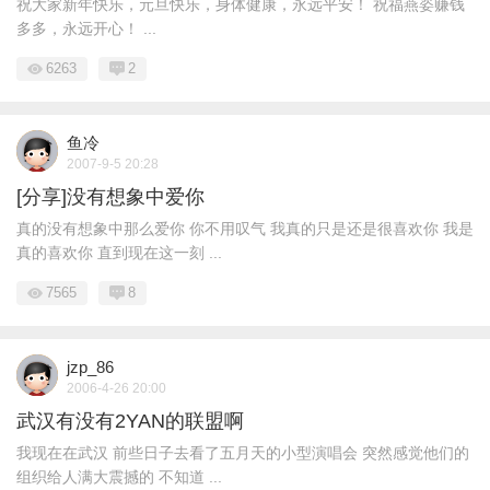
祝大家新年快乐，元旦快乐，身体健康，永远平安！ 祝福燕姿赚钱
多多，永远开心！ ...
6263
2
鱼冷
2007-9-5 20:28
[分享]没有想象中爱你
真的没有想象中那么爱你 你不用叹气 我真的只是还是很喜欢你 我是
真的喜欢你 直到现在这一刻 ...
7565
8
jzp_86
2006-4-26 20:00
武汉有没有2YAN的联盟啊
我现在在武汉 前些日子去看了五月天的小型演唱会 突然感觉他们的
组织给人满大震撼的 不知道 ...