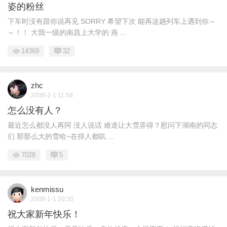
姿的粉丝
下车时没有跟你说再见 SORRY 希望下次 能再这趟列车上遇到你～
～！！ 大我一级的南昌上大学的 燕 ...
14369
32
zhc
2008-2-1 11:58
怎么没有人？
最近怎么都没人再阿 没人说话 难道让大雪弄得？慰问下湖南的同志
们 那那么大的雪哈~在得人都吭 ...
7028
5
kenmissu
2008-1-1 20:20
祝大家新年快乐！