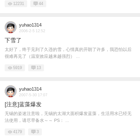
12231
44
yuhao1314
2006-2-5 12:52
下雪了
太好了，终于见到了久违的雪，心情真的开朗了许多，我恐怕以后
很难再见了（温室效应越来越强烈） ...
5919
13
yuhao1314
2007-5-30 17:07
[注意]蓝藻爆发
无锡的姿迷注意啦，无锡的太湖大面积爆发蓝藻，生活用水已经无
法使用，请尽早备水～～ PS： ...
4179
3