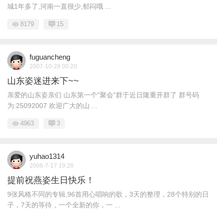
城1年多了,河南一直很少,郁闷哦 ...
8179
15
fuguancheng
2007-10-28 00:20
山东姿迷进来下~~
亲爱的山东姿亲们 山东第一个"聚会"群于近日隆重开群了 群号码
为:25092007 欢迎广大的山 ...
4963
3
yuhao1314
2006-7-17 19:28
提前祝燕姿生日快乐！
9张风格不同的专辑,96首用心唱响的歌，3天的整理，28个特别的日
子，7天的等待，一个全新的你，一 ...