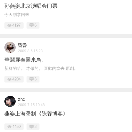
孙燕姿北京演唱会门票
今天刚拿回来
4197
6
昏昏
2009-8-6 15:23
華麗麗奉圖來鳥。
新鮮的哈。 才做的。 喜歡的拿去 原創。
4204
3
zhc
2009-7-15 19:48
燕姿上海录制《陈蓉博客》
4450
3