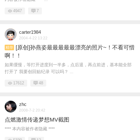
4947
7
carter1984
2004-4-22 13:22
[原创]孙燕姿最最最最最漂亮的照片~！不看可惜
精华
啊！！
如果缓慢，等打开进度到一半多，点后退，再点前进，基本能全部
打开了 我要创回贴纪录 可以吗？ ...
17612
48
zhc
2008-7-2 20:42
点燃激情传递梦想MV截图
**** 本内容被作者隐藏 ****