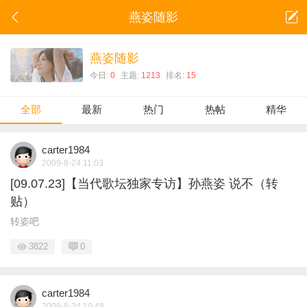
燕姿随影
燕姿随影
今日:
0
主题:
1213
排名:
15
全部
最新
热门
热帖
精华
carter1984
2009-8-24 11:03
[09.07.23]【当代歌坛独家专访】孙燕姿 说不（转
贴）
转姿吧
3822
0
carter1984
2009-8-24 10:48