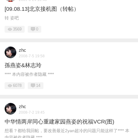
[09.08.13]北京接机图（转帖）
转 姿吧
3569
0
zhc
2008-7-5 19:58
孫燕姿&林志玲
**** 本内容被作者隐藏 ****
6078
14
zhc
2008-7-2 19:45
中华情两岸同心重建家园燕姿的祝福VCR(图)
想看？都给我回帖，要改善最近2yan超冷的问题只能这样了**** 本
内容被作者隐藏 **** ...