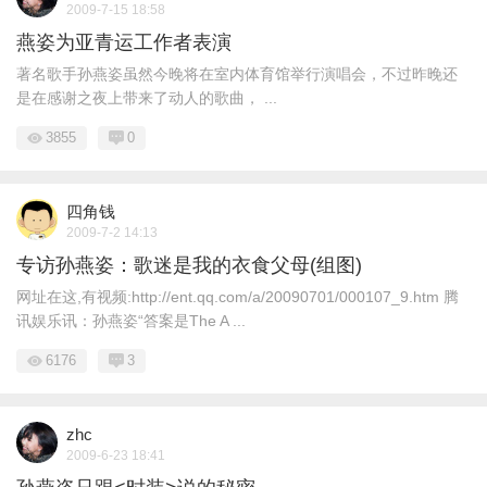
2009-7-15 18:58
燕姿为亚青运工作者表演
著名歌手孙燕姿虽然今晚将在室内体育馆举行演唱会，不过昨晚还
是在感谢之夜上带来了动人的歌曲， ...
3855
0
四角钱
2009-7-2 14:13
专访孙燕姿：歌迷是我的衣食父母(组图)
网址在这,有视频:http://ent.qq.com/a/20090701/000107_9.htm 腾
讯娱乐讯：孙燕姿“答案是The A ...
6176
3
zhc
2009-6-23 18:41