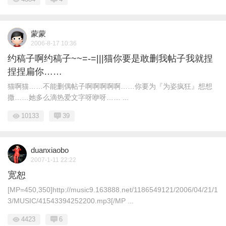
蒙蒙
2006-8-17 10:36
约稿子啊约稿子~~=-=|||猫你要是敢删我帖子我就捏
捏捏扁你……
猫啊猫……不能删偶帖子啊啊啊啊啊……你要为『为姿疯狂』想想
撒……她多么滴热爱文字呀咿呀…… ...
10133
39
duanxiaobo
2007-1-11 22:22
宽恕
[MP=450,350]http://music9.163888.net/1186549121/2006/04/21/1
3/MUSIC/41543394252200.mp3[/MP ...
4423
6