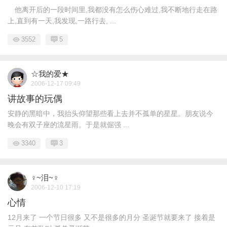
他离开后的一段时间里,我都没有怎么伤心难过,我不断地行走在路
上,直到有一天,我发现,一路行去, ...
3552
5
☆我的爱★
2006-12-17 09:49
讲故事的玩偶
安静的黑暗中，我抬头仰望那些看上去并不孤单的星星。朋友说今
晚会有双子座的流星雨。于是就倔强 ...
3340
3
♀~泪~♀
2006-12-10 17:19
心情
12月来了 一个节日很多 又不是很多的月分 圣诞节就要来了 接着是