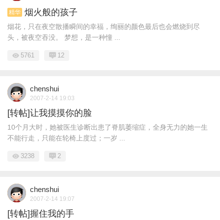
烟火般的孩子
精华
烟花，只在夜空散播瞬间的幸福，绚丽的颜色最后也会燃烧到尽
头，被夜空吞没。 梦想，是一种憧 ...
5761
12
chenshui
2007-2-14 19:03
[转帖]让我摸摸你的脸
10个月大时，她被医生诊断出患了脊肌萎缩症，全身无力的她一生
不能行走，只能在轮椅上度过；一岁 ...
3238
2
chenshui
2007-2-14 19:07
[转帖]握住我的手