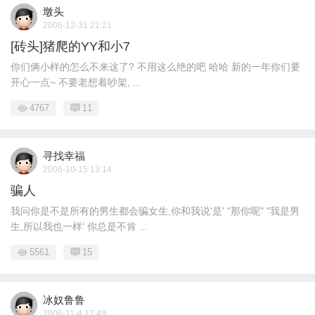
墩头
2006-12-31 21:21
[砖头]猪爬的YY和小7
你们俩小样的怎么不来这了? 不用这么绝的吧 哈哈 新的一年你们要
开心一点~ 不要老想着吵架, ...
4767
11
寻找幸福
2006-10-15 13:14
骗人
我问你是不是所有的男生都会骗女生,你和我说'是' "那你呢" "我是男
生,所以我也一样' 你总是不肯 ...
5561
15
冰奴鲁鲁
2006-11-4 17:49