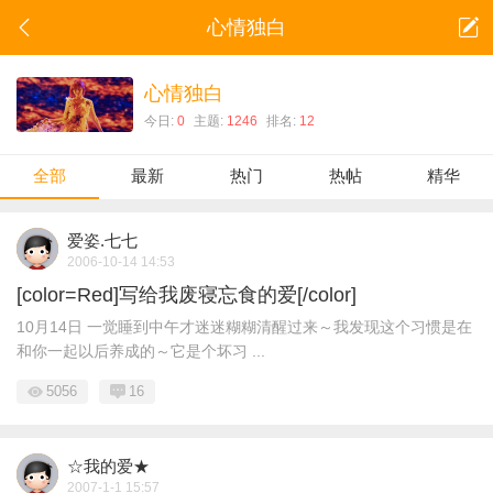
心情独白
心情独白
今日:
0
主题:
1246
排名:
12
全部
最新
热门
热帖
精华
爱姿.七七
2006-10-14 14:53
[color=Red]写给我废寝忘食的爱[/color]
10月14日 一觉睡到中午才迷迷糊糊清醒过来～我发现这个习惯是在
和你一起以后养成的～它是个坏习 ...
5056
16
☆我的爱★
2007-1-1 15:57