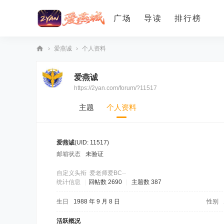
广场
导读
排行榜
›
爱燕诚
›
个人资料
爱
爱燕诚
燕
https://2yan.com/forum/?11517
论
坛
主题
个人资料
爱燕诚
(UID: 11517)
邮箱状态
未验证
自定义头衔
爱老师爱BC··
统计信息
|
回帖数 2690
|
主题数 387
生日
1988 年 9 月 8 日
性别
活跃概况